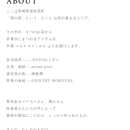
ABOUT
ここは長崎県波佐見町
「西の原」という、人々と お店の集まるエリア。
その中の、４つのお店から
衣食住にまつわるアイテムを
中庭‐ｎａｋａｎｉｗａ‐よりお届けします。
生活道具-------HANAわくすい
文具・画材----monné porte
波佐見の器----南創庫
世界の食材----GROCERY MORISUKE
歴史あるメーカーさん、職人さん、
生産者さんたちの手によって、
素材や製法にこだわり、しっかり作られたもの。
そんな、たしかなものは