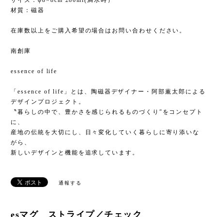
サイズ：φ8×8cm 280ml(満水時）
材質：磁器
在庫数以上をご購入希望の場合はお問い合わせください。
南創庫
essence of life
「essence of life」とは、陶磁器デザイナー・阿部薫太郎による
デザインプロジェクト。
〝暮らしの中で、豊かさを感じられるものづくり″をコンセプト
に、
産地の伝統を大切にし、日々変化していく暮らしに寄り添いな
がら、
新しいデザインと機能を追求しています。
通報する
esマグ ストライプ／チェック