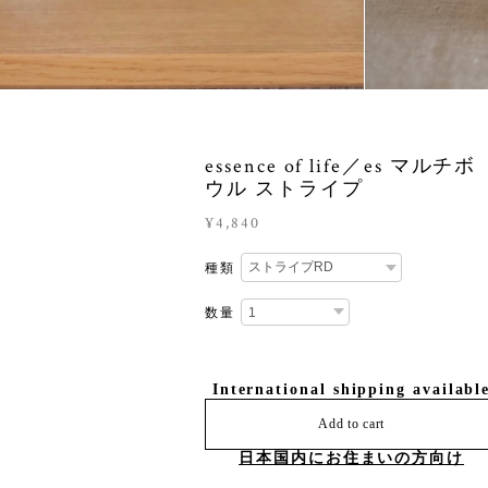
essence of life／es マルチボ
ウル ストライプ
¥4,840
種類
数量
International shipping availabl
Add to cart
日本国内にお住まいの方向け