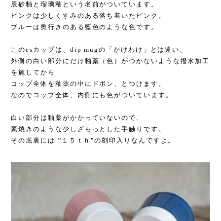
辰砂釉と瑠璃釉という名前がついています。
ピンクは少しくすみのある落ち着いたピンク。
ブルーは奥行きのある藍色のような色です。
このesカップは、dip mugの「かけわけ」とは違い、
外側の白い部分にだけ釉薬（色）がつかないような撥水加工
を施してから
コップ全体を釉薬の中にドボン、とつけます。
なのでコップ全体、内側にも色がついています。
白い部分は釉薬がかかっていないので、
素焼きのような少しざらっとした手触りです。
その底裏には ''１５ｔｈ"の刻印入りなんですよ。