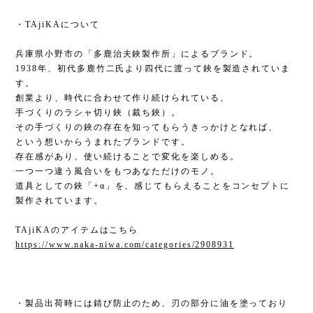
・TAjiKAについて
兵庫県小野市の「多鹿治夫鋏製作所」によるブランド。
1938年、初代多鹿竹二氏より四代に渡って鋏を製造されていま
す。
創業より、時代に合わせて作り続けられている、
手づくりのラシャ切り鋏（裁ち鋏）。
その手づくりの鋏の存在を知ってもらうきっかけとなれば、
という想いからうまれたブランドです。
存在感があり、使い続けることで変化を楽しめる。
一つ一つ違う風合いをもつあなただけのモノ。
道具としての鋏「+α」を、感じてもらえることをコンセプトに
製作されています。
TAjiKAのアイテムはこちら
https://www.naka-niwa.com/categories/2908931
・製品出荷時には錆び防止のため、刃の部分に油を塗っており