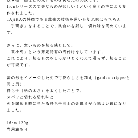
枝や根・茎などの太いものを切るための鋏です。
Ironシリーズの丈夫なものが欲しい！という多くの声により制
作されました。
TAjiKAの特徴である裁鋏の技術を用いた切れ味はもちろん
「手研ぎ」をすることで、風合いを残し、切れ味を高めていま
す。
さらに、太いものを切る鋏として、
「裏小刃」という剪定特有の刃付けをしています。
これにより、切るものをしっかりとくわえて滑らず、切ること
が可能です。
蕾の形をイメージした刃で可愛らしさを加え（garden cripperと
同じ刃）、
持ち手（柄の太さ）を太くしたことで、
スパッと切れる切れ味と
刃を閉める時に当たる持ち手同士の金属音が心地よい鋏になり
ました。
16cm 120g
専用箱あり