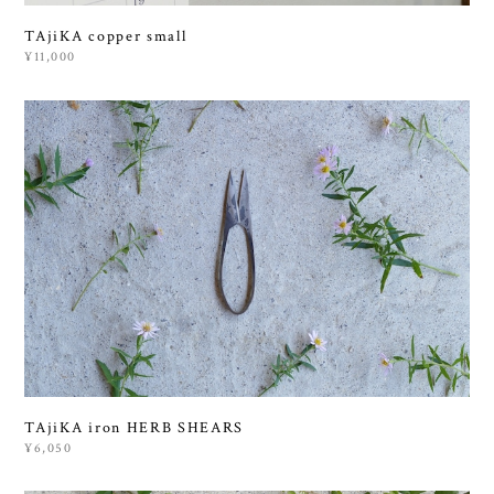
TAjiKA copper small
¥11,000
TAjiKA iron HERB SHEARS
¥6,050